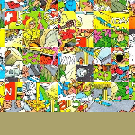
№ 9836788
10
5.0
108