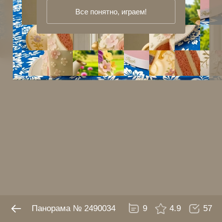
Все понятно, играем!
Панорама № 2490034
9
4.9
57
Панорама № 2490034
9
4.9
57