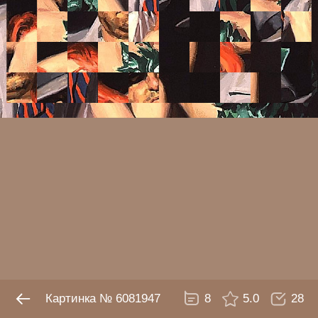
№ 6081947
8
5.0
28
Картинка № 6081947
8
5.0
28