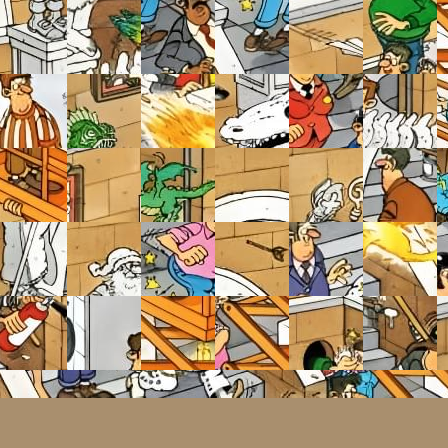
№ 3634291
8
5.0
113