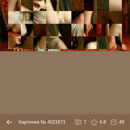
№ 4021671
7
4.8
49
Картинка № 4021671
7
4.8
49