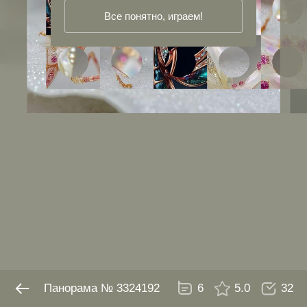
Все понятно, играем!
Панорама № 3324192
6
5.0
32
Панорама № 3324192
6
5.0
32