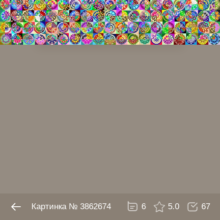
№ 3862674
6
5.0
67
Картинка № 3862674
6
5.0
67