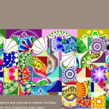
ерите все кусочки в левом столбце,
ле чего откроется ещё один