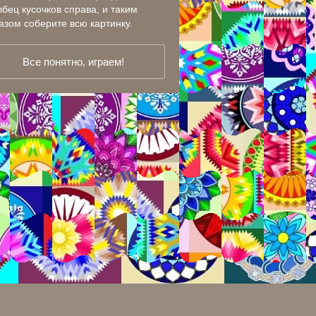
лбец кусочков справа, и таким
азом соберите всю картинку.
Все понятно, играем!
 8020421
10