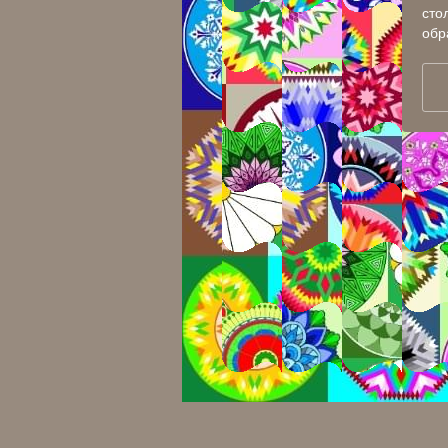
сто
обр
Панорама №