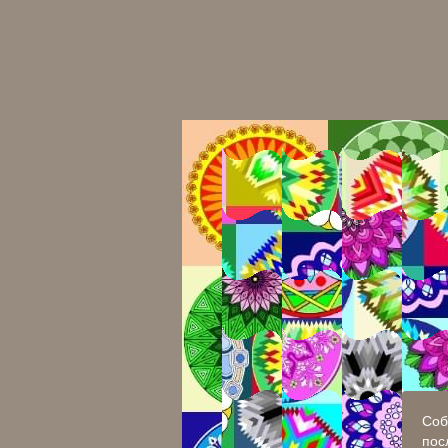
Соб
пос