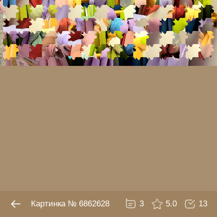
№ 6862628
3
5.0
13
Картинка № 6862628
3
5.0
13