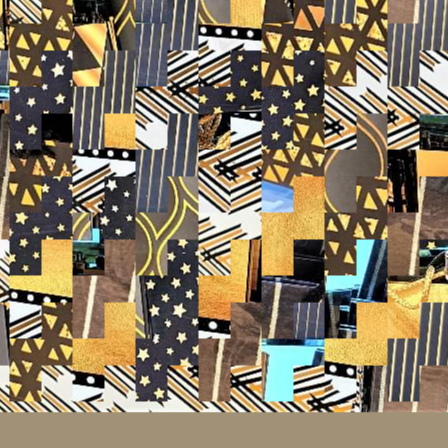
№ 7043724
2
5.0
3