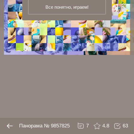
Все понятно, играем!
Панорама № 9857825
7
4.8
63
Панорама № 9857825
7
4.8
63