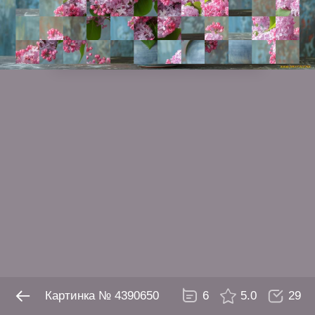
№ 4390650
6
5.0
29
Картинка № 4390650
6
5.0
29