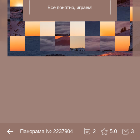
Все понятно, играем!
Панорама № 2237904
2
5.0
3
Панорама № 2237904
2
5.0
3