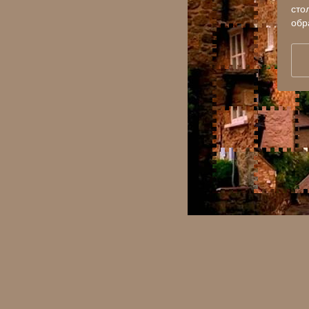
сто
обр
Панорама №