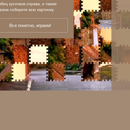
лбец кусочков справа, и таким
азом соберите всю картинку.
Все понятно, играем!
 5975370