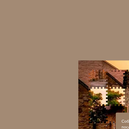
Соб
пос