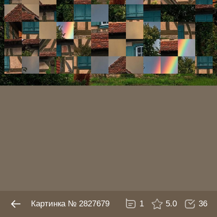
№ 2827679
1
5.0
36
Картинка № 2827679
1
5.0
36