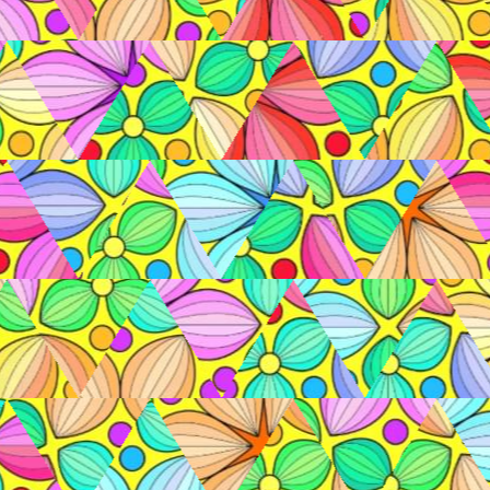
№ 3391242
56
4.9
629