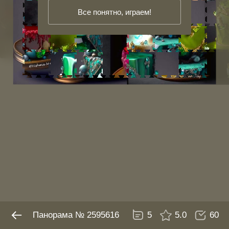
Все понятно, играем!
Панорама № 2595616
5
5.0
60
Панорама № 2595616
5
5.0
60