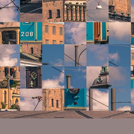
№ 9823601
3
5.0
19