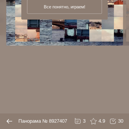
Все понятно, играем!
Панорама № 8927407
3
4.9
30
Панорама № 8927407
3
4.9
30