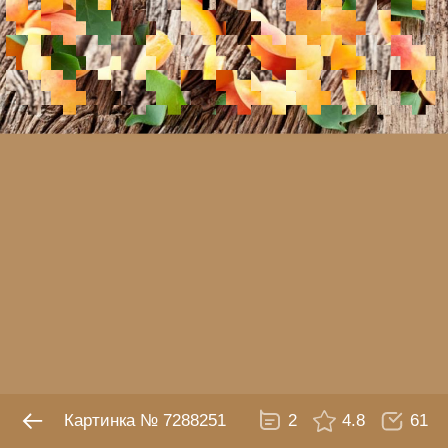
№ 7288251
2
4.8
61
Картинка № 7288251
2
4.8
61