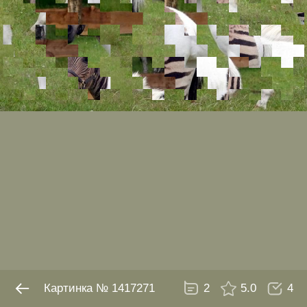
№ 1417271
2
5.0
4
Картинка № 1417271
2
5.0
4