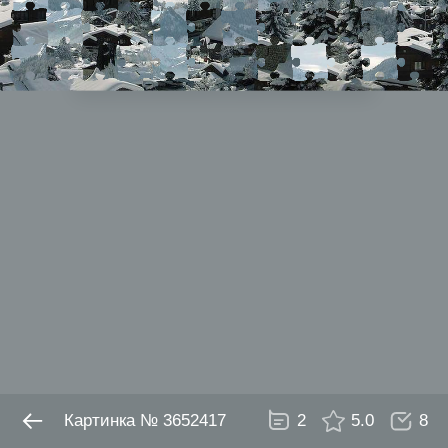
№ 3652417
2
5.0
8
Картинка № 3652417
2
5.0
8