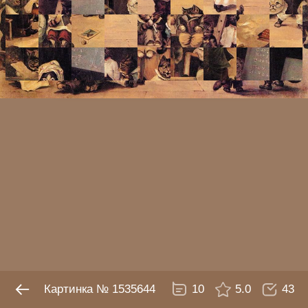
№ 1535644
10
5.0
43
Картинка № 1535644
10
5.0
43