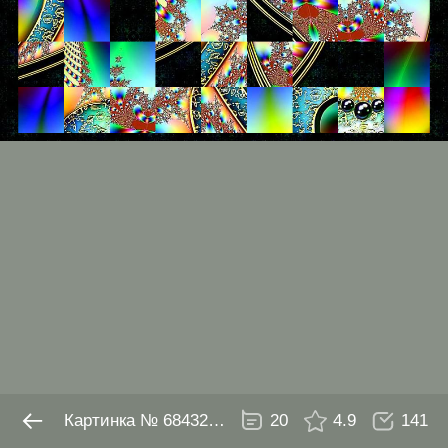
№ 6843229
20
4.9
141
Картинка № 6843229
20
4.9
141