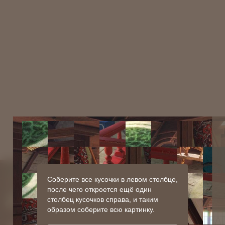
Соберите все кусочки в левом столбце,
после чего откроется ещё один
столбец кусочков справа, и таким
образом соберите всю картинку.