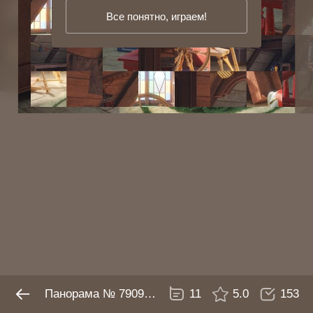
Все понятно, играем!
Панорама № 7909446
11
5.0
153
Панорама № 7909446
11
5.0
153