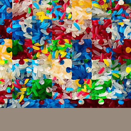
№ 4668281
4
5.0
46