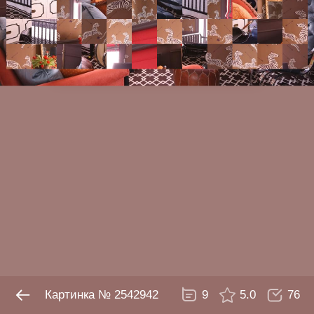
№ 2542942
9
5.0
76
Картинка № 2542942
9
5.0
76