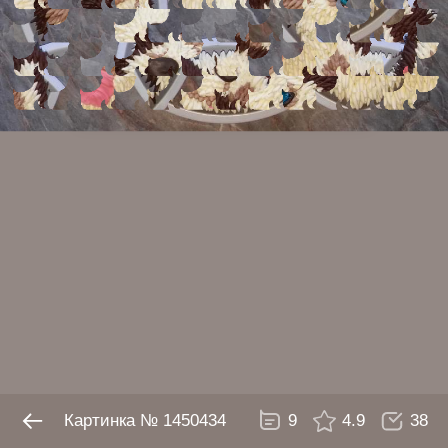
№ 1450434
9
4.9
38
Картинка № 1450434
9
4.9
38