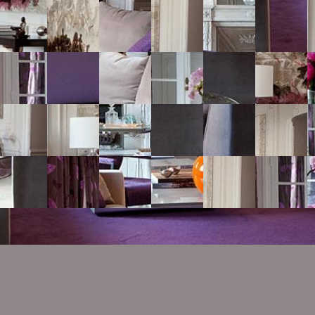
№ 7294510
9
5.0
121