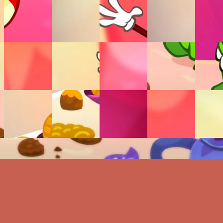
№ 2341349
4
4.8
90