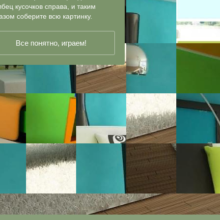
лбец кусочков справа, и таким
азом соберите всю картинку.
Все понятно, играем!
 1927813
7
4