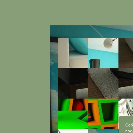
Соб
пос