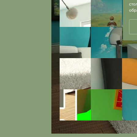
сто
обр
Панорама №