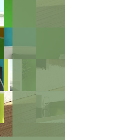
.8
137