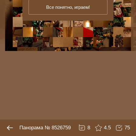
Все понятно, играем!
Панорама № 8526759
8
4.5
75
Панорама № 8526759
8
4.5
75