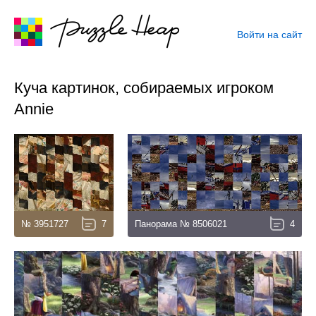
Войти на сайт
Куча картинок, собираемых игроком
Annie
№ 3951727
7
Панорама № 8506021
4
4.9
4.9
32
75