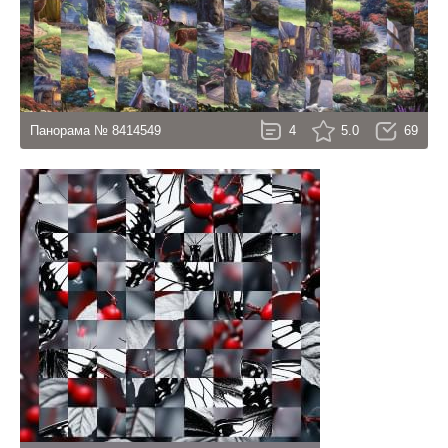
Панорама № 8414549
4
5.0
69