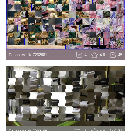
Панорама № 7232881
4
4.8
45