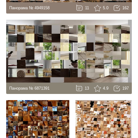
Панорама № 4949158
11
5.0
162
Панорама № 6871391
13
4.9
197