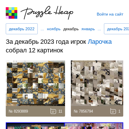
Войти на сайт
декабрь 2022
...
ноябрь
декабрь
январь
...
декабрь 20
За декабрь 2023 года игрок
Ларочка
собрал 12 картинок
№ 8293889
11
№ 7856794
1
4.9
210
4.3
48