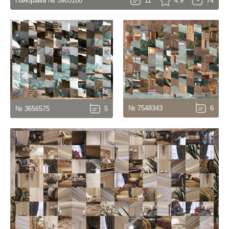
Панорама № 5903108
11
4.9
74
№ 7548343
6
№ 3656575
5
4.9
142
5.0
60